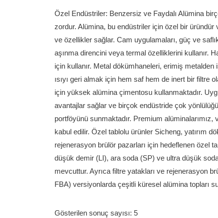
Özel Endüstriler: Benzersiz ve Faydalı Alümina bir
zordur. Alümina, bu endüstriler için özel bir üründür
ve özellikler sağlar. Cam uygulamaları, güç ve saflık 
aşınma direncini veya termal özelliklerini kullanır. 
için kullanır. Metal dökümhaneleri, erimiş metalden i
ısıyı geri almak için hem saf hem de inert bir filtre
için yüksek alümina çimentosu kullanmaktadır. Uy
avantajlar sağlar ve birçok endüstride çok yönlülüğ
portföyünü sunmaktadır. Premium alüminalarımız, ver
kabul edilir. Özel tablolu ürünler Sicheng, yatırım d
rejenerasyon brülör pazarları için hedeflenen özel ta
düşük demir (LI), ara soda (SP) ve ultra düşük sod
mevcuttur. Ayrıca filtre yatakları ve rejenerasyon b
FBA) versiyonlarda çeşitli küresel alümina topları 
Gösterilen sonuç sayısı: 5