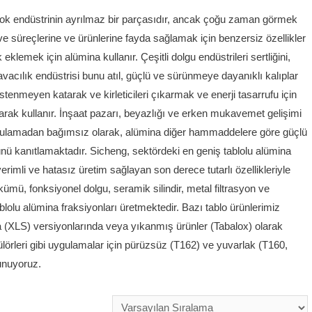
çok endüstrinin ayrılmaz bir parçasıdır, ancak çoğu zaman görmek
 ve süreçlerine ve ürünlerine fayda sağlamak için benzersiz özellikler
eklemek için alümina kullanır. Çeşitli dolgu endüstrileri sertliğini,
Havacılık endüstrisi bunu atıl, güçlü ve sürünmeye dayanıklı kalıplar
stenmeyen katarak ve kirleticileri çıkarmak ve enerji tasarrufu için
 olarak kullanır. İnşaat pazarı, beyazlığı ve erken mukavemet gelişimi
gulamadan bağımsız olarak, alümina diğer hammaddelere göre güçlü
ünü kanıtlamaktadır. Sicheng, sektördeki en geniş tablolu alümina
imli ve hatasız üretim sağlayan son derece tutarlı özellikleriyle
ökümü, fonksiyonel dolgu, seramik silindir, metal filtrasyon ve
blolu alümina fraksiyonları üretmektedir. Bazı tablo ürünlerimiz
a (XLS) versiyonlarında veya yıkanmış ürünler (Tabalox) olarak
rülörleri gibi uygulamalar için pürüzsüz (T162) ve yuvarlak (T160,
sunuyoruz.