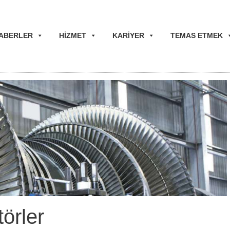
ABERLER
HİZMET
KARİYER
TEMAS ETMEK
örler