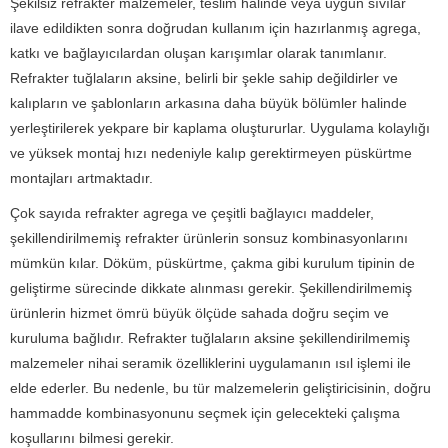
Şekilsiz refrakter malzemeler, teslim halinde veya uygun sıvılar
ilave edildikten sonra doğrudan kullanım için hazırlanmış agrega,
katkı ve bağlayıcılardan oluşan karışımlar olarak tanımlanır.
Refrakter tuğlaların aksine, belirli bir şekle sahip değildirler ve
kalıpların ve şablonların arkasına daha büyük bölümler halinde
yerleştirilerek yekpare bir kaplama oluştururlar.
Uygulama kolaylığı
ve yüksek montaj hızı nedeniyle kalıp gerektirmeyen püskürtme
montajları artmaktadır.
Çok sayıda refrakter agrega ve çeşitli bağlayıcı maddeler,
şekillendirilmemiş refrakter ürünlerin sonsuz kombinasyonlarını
mümkün kılar.
Döküm, püskürtme, çakma gibi kurulum tipinin de
geliştirme sürecinde dikkate alınması gerekir.
Şekillendirilmemiş
ürünlerin hizmet ömrü büyük ölçüde sahada doğru seçim ve
kuruluma bağlıdır.
Refrakter tuğlaların aksine şekillendirilmemiş
malzemeler nihai seramik özelliklerini uygulamanın ısıl işlemi ile
elde ederler.
Bu nedenle, bu tür malzemelerin geliştiricisinin, doğru
hammadde kombinasyonunu seçmek için gelecekteki çalışma
koşullarını bilmesi gerekir.