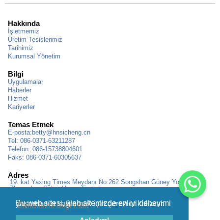
Hakkında
İşletmemiz
Üretim Tesislerimiz
Tarihimiz
Kurumsal Yönetim
Bilgi
Uygulamalar
Haberler
Hizmet
Kariyerler
Temas Etmek
E-posta:
betty@hnsicheng.cn
Tel: 086-0371-63211287
Telefon: 086-15738804601
Faks: 086-0371-60305637
Adres
19. kat Yaxing Times Meydanı No.262 Songshan Güney Yolu,
Zhengzhou Şehri, Henan Eyaleti
Bu web sitesi, web sitemizde en iyi deneyimi yaşamanızı sağlamak için çerezler kullanır.
Daha fazla bilgi edin