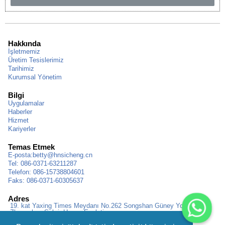
Hakkında
İşletmemiz
Üretim Tesislerimiz
Tarihimiz
Kurumsal Yönetim
Bilgi
Uygulamalar
Haberler
Hizmet
Kariyerler
Temas Etmek
E-posta:
betty@hnsicheng.cn
Tel: 086-0371-63211287
Telefon: 086-15738804601
Faks: 086-0371-60305637
Adres
19. kat Yaxing Times Meydanı No.262 Songshan Güney Yolu,
Zhengzhou Şehri, Henan Eyaleti