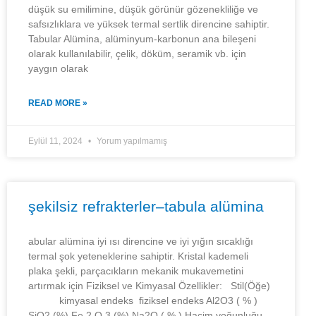
düşük su emilimine, düşük görünür gözenekliliğe ve
safsızlıklara ve yüksek termal sertlik direncine sahiptir.
Tabular Alümina, alüminyum-karbonun ana bileşeni
olarak kullanılabilir, çelik, döküm, seramik vb. için
yaygın olarak
READ MORE »
Eylül 11, 2024
Yorum yapılmamış
şekilsiz refrakterler–tabula alümina
abular alümina iyi ısı direncine ve iyi yığın sıcaklığı
termal şok yeteneklerine sahiptir. Kristal kademeli
plaka şekli, parçacıkların mekanik mukavemetini
artırmak için Fiziksel ve Kimyasal Özellikler: Stil(Öğe)
kimyasal endeks fiziksel endeks Al2O3 ( % )
SiO2 (%) Fe 2 O 3 (%) Na2O ( % ) Hacim yoğunluğu