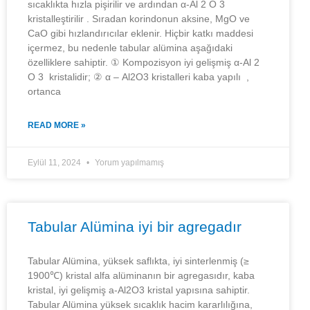
sıcaklıkta hızla pişirilir ve ardından α-Al 2 O 3
kristalleştirilir . Sıradan korindonun aksine, MgO ve
CaO gibi hızlandırıcılar eklenir. Hiçbir katkı maddesi
içermez, bu nedenle tabular alümina aşağıdaki
özelliklere sahiptir. ① Kompozisyon iyi gelişmiş α-Al 2
O 3 kristalidir; ② α – Al2O3 kristalleri kaba yapılı ,
ortanca
READ MORE »
Eylül 11, 2024
Yorum yapılmamış
Tabular Alümina iyi bir agregadır
Tabular Alümina, yüksek saflıkta, iyi sinterlenmiş (≥
1900℃) kristal alfa alüminanın bir agregasıdır, kaba
kristal, iyi gelişmiş a-Al2O3 kristal yapısına sahiptir.
Tabular Alümina yüksek sıcaklık hacim kararlılığına,